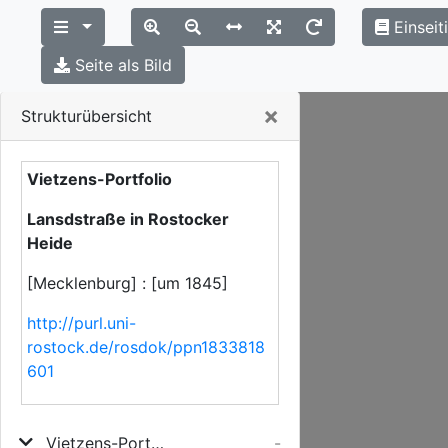
Einseit
Seite als Bild
Close
×
Strukturübersicht
Vietzens-Portfolio
Lansdstraße in Rostocker
Heide
[Mecklenburg] : [um 1845]
http://purl.uni-
rostock.de/rosdok/ppn1833818
601
Vietzens-Portfolio
-