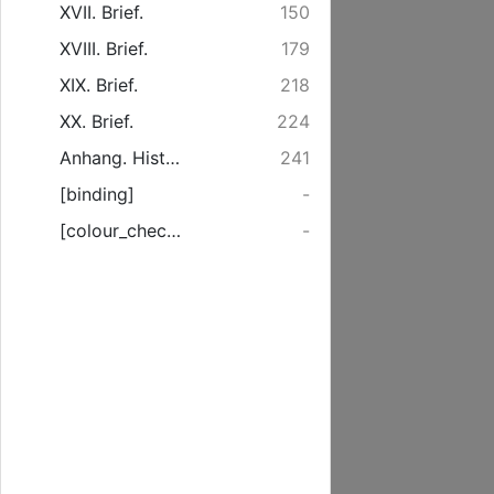
XVII. Brief.
150
XVIII. Brief.
179
XIX. Brief.
218
XX. Brief.
224
Anhang. Historische Betrachtung der Religion, von Erschaffung der Welt an, bis zu dem Anfange der christlichen Kirche unter den Aposteln. Zum Unterricht anwachsender Kinder.
241
[binding]
-
[colour_checker]
-