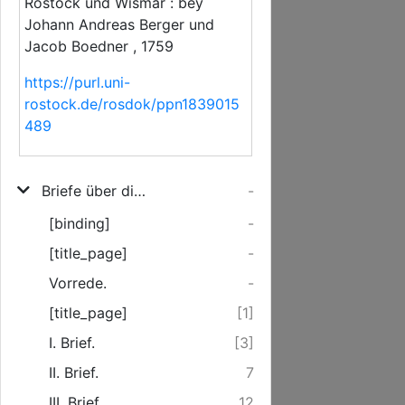
Rostock und Wismar : bey
Johann Andreas Berger und
Jacob Boedner , 1759
https://purl.uni-
rostock.de/rosdok/ppn1839015
489
Briefe über die Einrichtung des Schulwesens und des Unterrichts der Kinder und jungen Leute überhaupt
-
[binding]
-
[title_page]
-
Vorrede.
-
[title_page]
[1]
I. Brief.
[3]
II. Brief.
7
III. Brief.
12