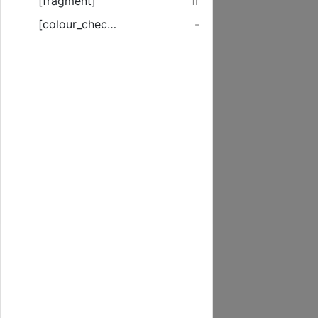
[fragment]
1r
[colour_checker]
-