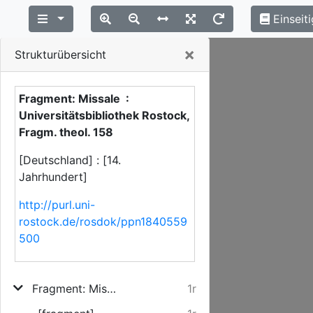
Einseiti
Close
×
Strukturübersicht
Fragment: Missale :
Universitätsbibliothek Rostock,
Fragm. theol. 158
[Deutschland] : [14.
Jahrhundert]
http://purl.uni-
rostock.de/rosdok/ppn1840559
500
Fragment: Missale
1r