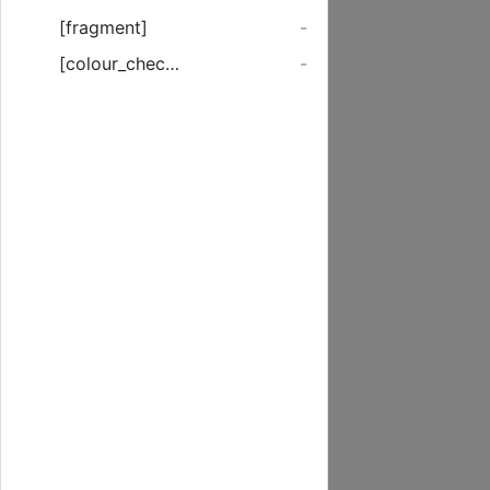
[fragment]
-
[colour_checker]
-