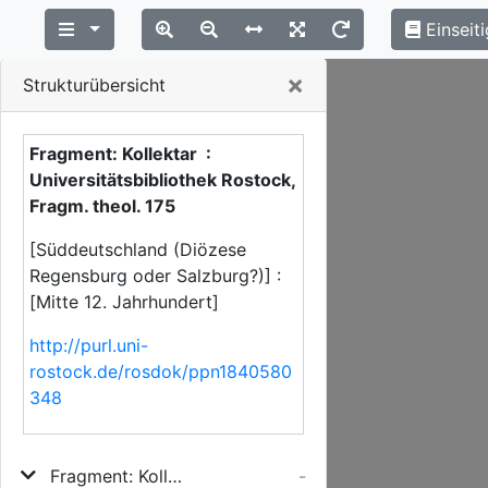
Einseiti
Close
×
Strukturübersicht
Fragment: Kollektar :
Universitätsbibliothek Rostock,
Fragm. theol. 175
[Süddeutschland (Diözese
Regensburg oder Salzburg?)] :
[Mitte 12. Jahrhundert]
http://purl.uni-
rostock.de/rosdok/ppn1840580
348
Fragment: Kollektar
-