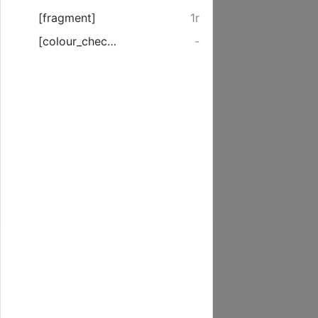
[fragment]
1r
[colour_checker]
-