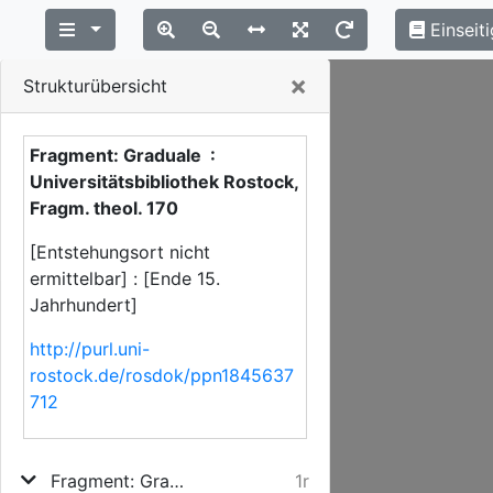
Einseiti
Close
×
Strukturübersicht
Fragment: Graduale :
Universitätsbibliothek Rostock,
Fragm. theol. 170
[Entstehungsort nicht
ermittelbar] : [Ende 15.
Jahrhundert]
http://purl.uni-
rostock.de/rosdok/ppn1845637
712
Fragment: Graduale
1r