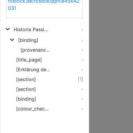
rostock.de/rosdok/ppn1845642
031
Historia Passionis Et Mortis Iesv Christi Eivsqve Resvrrectionis Et Ascensionis in Coelvm
-
[binding]
-
[provenance]
-
[title_page]
-
[Erklärung der Syrischen Seitenzählung]
-
[section]
[1]
[section]
-
[binding]
-
[colour_checker]
-