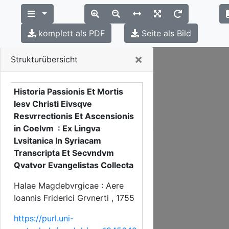
komplett als PDF
Seite als Bild
Close
×
Strukturübersicht
Historia Passionis Et Mortis
Iesv Christi Eivsqve
Resvrrectionis Et Ascensionis
in Coelvm : Ex Lingva
Lvsitanica In Syriacam
Transcripta Et Secvndvm
Qvatvor Evangelistas Collecta
Halae Magdebvrgicae : Aere
Ioannis Friderici Grvnerti , 1755
https://purl.uni-