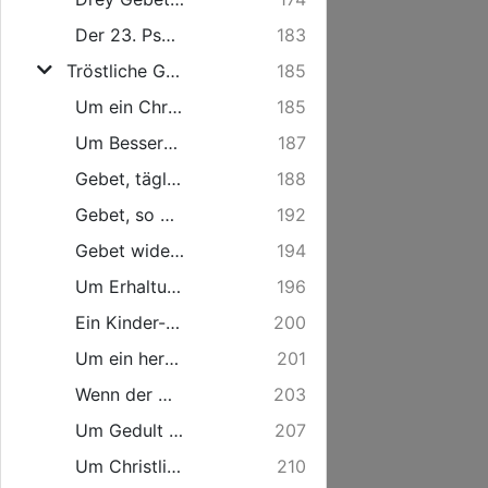
Der 23. Psalm.
183
Tröstliche Gebete auf allerhand Stände und Anliegen.
185
Um ein Christlich gottselig Leben, täglich zu sprechen.
185
Um Besserung des Lebens.
187
Gebet, täglich zu sprechen.
188
Gebet, so oft die Uhr schlägt.
192
Gebet wider die Feinde göttl. Worts.
194
Um Erhaltung göttliches Worts.
196
Ein Kinder-Gebetlein.
200
Um ein herzliches Sehnen und Verlangen zu Christo.
201
Wenn der Mensch krank ist, kan er beten also:
203
Um Gedult in Leidens-Zeit.
207
Um Christliche Bereitschaft zum Sterben.
210