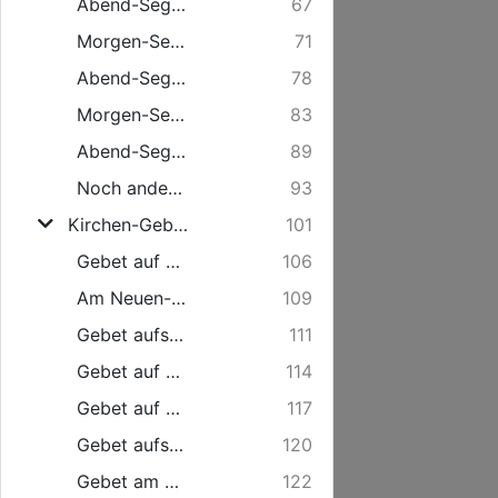
Abend-Segen am Donnerstage.
67
Morgen-Segen am Freytage.
71
Abend-Segen am Freytage.
78
Morgen-Segen am Sonnabend.
83
Abend-Segen am Sonnabend.
89
Noch andere kurze Gebetlein, Morgens und Abends zu sprechen.
93
Kirchen-Gebete, wenn der Mensch in die Kirche gehen will, wie auch auf die vornehmsten Fest-Tage zu sprechen.
101
Gebet auf Weyhnachten.
106
Am Neuen-Jahrs-Tage.
109
Gebet aufs Oster-Fest.
111
Gebet auf die Himmelfahrt Christi.
114
Gebet auf Pfingsten.
117
Gebet aufs Fest der Heil. Dreyfaltigkeit.
120
Gebet am St. Michaelis-Tage.
122