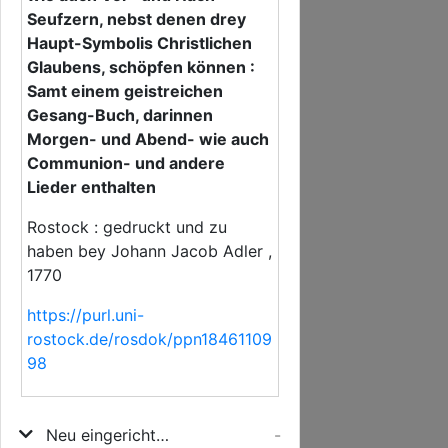
Seufzern, nebst denen drey
Haupt-Symbolis Christlichen
Glaubens, schöpfen können :
Samt einem geistreichen
Gesang-Buch, darinnen
Morgen- und Abend- wie auch
Communion- und andere
Lieder enthalten
Rostock : gedruckt und zu
haben bey Johann Jacob Adler ,
1770
https://purl.uni-
rostock.de/rosdok/ppn18461109
98
Neu eingerichtete und viel vermehrte Geistliche Wasserquelle
-