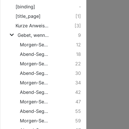
[binding]
-
[title_page]
[1]
Kurze Anweisung und Vermahnung zum ernstlichen und andächtigen Gebet.
[3]
Gebet, wenn der Mensch beten will, täglich zu sprechen:
9
Morgen-Segen am Sonntage.
12
Abend-Segen am Sonntage.
18
Morgen-Segen am Montage.
22
Abend-Segen am Montage.
30
Morgen-Segen am Dienstage.
34
Abend-Segen am Dienstage.
42
Morgen-Segen am Mittwochen.
47
Abend-Segen am Mittwoch.
55
Morgen-Segen am Donnerstage.
59