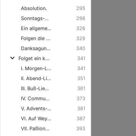
Absolution.
295
Sonntags-Gebet.
298
Ein allgemeines Bergwerks-Gebet.
326
Folgen die drei Haupt-Symbola, darinnen die christliche Kirche gläubet und bekennet ...
329
Danksagung nach Erhörung des Gebets.
340
Folget ein kurzes Gesang-Buch, worinnen Morgen-Abend-Buß-Communion-Fest- und noch andere geistreiche Lieder, durch ordentliche Titul eingerichtet, enthalten.
341
I. Morgen-Lieder.
341
II. Abend-Lieder.
351
III. Buß-Lieder.
361
IV. Communion-Lieder.
373
V. Advents-Lieder.
381
VI. Auf Weyhnachten.
387
VII. Paßions-Lieder.
393