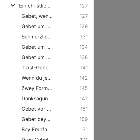
Ein christlich Beicht- und Communion-Büchlein.
127
Gebet, wenn man beichten will.
127
Gebet um wahre Busse und Bekehrung zu GOtt.
129
Schmerzliche Klage eines recht reuenden und Leidtragenden armen Sünders.
131
Gebet um Vergebung der Sünden.
134
Gebet um Stärke und Erhaltung des Glaubens.
138
Trost-Gebetlein bey der Beichte.
141
Wenn du jetzo wilt zum Beichtstuhl gehen, so sprich:
142
Zwey Formuln zu beichten.
145
Danksagung und Gebet nach empfangener Absolution.
147
Gebet vor dem Hl. Abendmahl.
151
Gebet beym Gebrauch des Heil. Abendmahls.
159
Bey Empfahung des hochwürdigen Sacraments, gedenke in deinem Herzen also:
171
Drey Gebethe nach Empfahung des hochwürdigen H. Abendmahls.
174