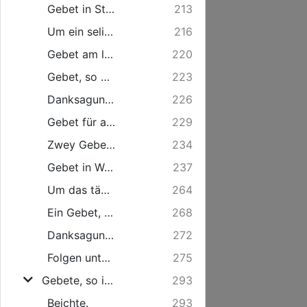
Gebet in Sterbens-Nöthen.
213
Um ein seliges Ende.
216
Gebet am letzten Stündlein.
220
Gebet, so man verreisen will.
223
Danksagung, wenn man frisch und gesund wieder kömmt.
226
Gebet für alle Feld-Früchte.
229
Zwey Gebetlein, daß der jüngste Tag bald komme.
234
Gebet in Wetters-Noth, wenn es sehr wittert und donnert.
237
Um das tägliche Brod.
264
Ein Gebet, daß uns GOtt gnädiglich erhören wolle.
268
Danksagung für allerley empfangene Wohlthaten an Leib und Seele.
272
Folgen unterschiedene Pest-Gebete.
275
Gebete, so in den Kirchen vor und nach der Predigt [...] pflegen verlesen zu werden. Und dann zuletzt die drey Haupt-Symbola. Oeffentliche Beichte und Absolution.
293
Beichte.
293