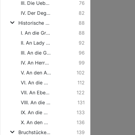
III. Die Uebersezung.
76
IV. Der Degen.
82
Historische Briefe.
88
I. An die Gräfin von B. -
88
II. An Lady R -
92
III. An die Gräfin von -
96
IV. An Herrn Pope.
99
V. An den Abt -
102
VI. An die Gräfin von -
112
VII. An Ebendieselbe.
122
VIII. An die Lady -
131
IX. An die Gräfin -
133
X. An den Abt von -
136
Bruchstücke aus Ossians Gedichten.
139