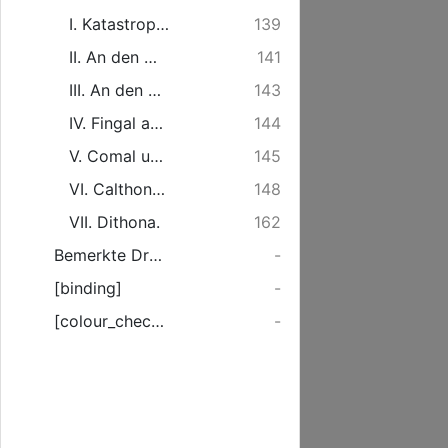
I. Katastrophe an die Sonne.
139
II. An den Mond.
141
III. An den Abendstern.
143
IV. Fingal an seinen Enkel Oscar.
144
V. Comal und Galvina.
145
VI. Calthon und Colmal.
148
VII. Dithona.
162
Bemerkte Drukfehler.
-
[binding]
-
[colour_checker]
-