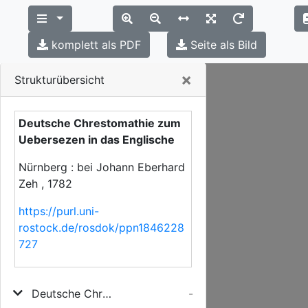
komplett als PDF
Seite als Bild
Close
×
Strukturübersicht
Deutsche Chrestomathie zum
Uebersezen in das Englische
Nürnberg : bei Johann Eberhard
Zeh , 1782
https://purl.uni-
rostock.de/rosdok/ppn1846228
727
Deutsche Chrestomathie zum Uebersezen in das Englische
-