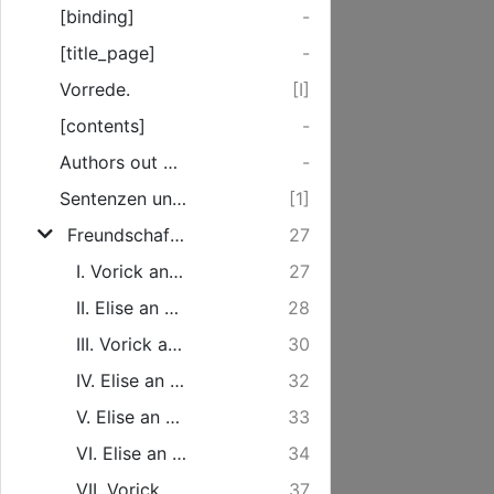
[binding]
-
[title_page]
-
Vorrede.
[I]
[contents]
-
Authors out of whose writings these pieces are selected.
-
Sentenzen und Erfahrungssäze.
[1]
Freundschaftliche Briefe.
27
I. Vorick an Elisen.
27
II. Elise an Vorick.
28
III. Vorick an Elisen.
30
IV. Elise an Vorick.
32
V. Elise an Vorick.
33
VI. Elise an Vorick.
34
VII. Vorick an Elise.
37