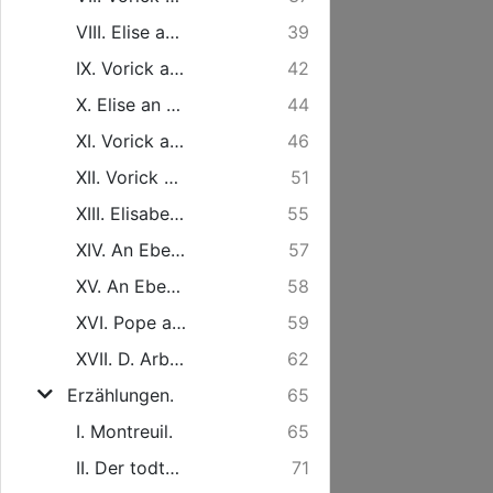
VIII. Elise an Vorick.
39
IX. Vorick an Elisen.
42
X. Elise an Vorick.
44
XI. Vorick an ***.
46
XII. Vorick an ***.
51
XIII. Elisabeth Rowe an Hrn. Thom. Rowe.
55
XIV. An Ebendenselben.
57
XV. An Ebendenselben.
58
XVI. Pope an Hugh Bethel.
59
XVII. D. Arbuthnot an A. Pope.
62
Erzählungen.
65
I. Montreuil.
65
II. Der todte Esel.
71