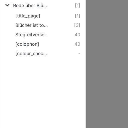
Rede über Blüchers Grab an die Preußen
[1]
[title_page]
[1]
Blücher ist todt, ein Verlust, der militärisch und politisch in die Waage drückt, ...
[3]
Stegreifverse auf Blüchers Tod.
40
[colophon]
40
[colour_checker]
-