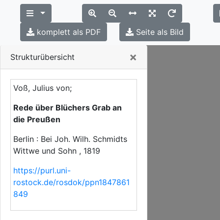
komplett als PDF
Seite als Bild
Close
×
Strukturübersicht
Voß, Julius von;
Rede über Blüchers Grab an
die Preußen
Berlin : Bei Joh. Wilh. Schmidts
Wittwe und Sohn , 1819
https://purl.uni-
rostock.de/rosdok/ppn1847861
849