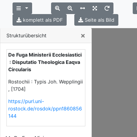
komplett als PDF
Seite als Bild
Close
×
Strukturübersicht
De Fuga Ministerii Ecclesiastici
: Disputatio Theologica Eaqva
Circularis
Rostochii : Typis Joh. Wepplingii
, [1704]
https://purl.uni-
rostock.de/rosdok/ppn1860856
144