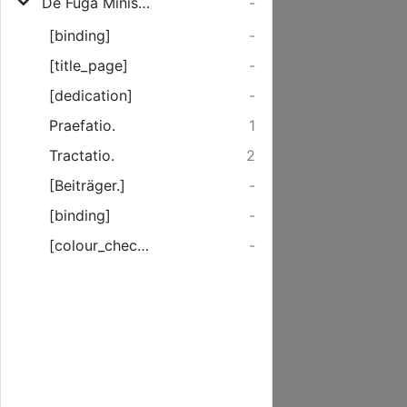
De Fuga Ministerii Ecclesiastici
-
[binding]
-
[title_page]
-
[dedication]
-
Praefatio.
1
Tractatio.
2
[Beiträger.]
-
[binding]
-
[colour_checker]
-