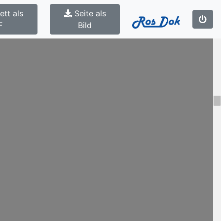
tt als
Seite als
F
Bild