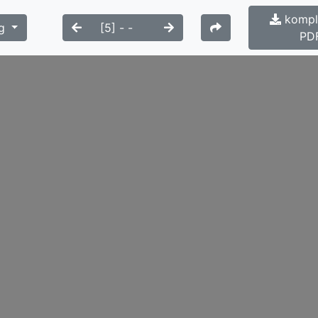
komple
g
PD