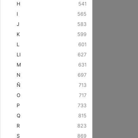
H
541
I
565
J
583
K
599
L
601
Ll
627
M
631
N
697
Ñ
713
O
717
P
733
Q
815
R
823
S
869