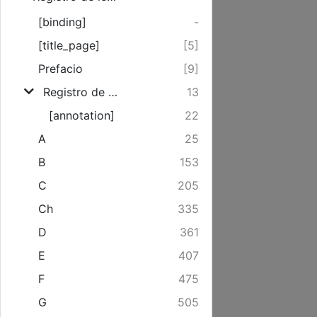
[binding]
-
[title_page]
[5]
Prefacio
[9]
Registro de revistas, colecciones y libros que han sido examinados, y abreviaturas que usamos en el texto
13
[annotation]
22
A
25
B
153
C
205
Ch
335
D
361
E
407
F
475
G
505