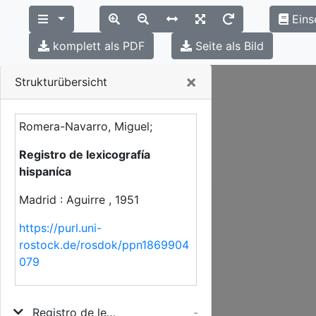
Eins
komplett als PDF
Seite als Bild
Close
×
Strukturübersicht
Romera-Navarro, Miguel;
Registro de lexicografía
hispaníca
Madrid : Aguirre , 1951
https://purl.uni-
rostock.de/rosdok/ppn1869904
079
Registro de lexicografía hispaníca
-