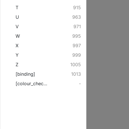
T
915
U
963
V
971
W
995
X
997
Y
999
Z
1005
[binding]
1013
[colour_checker]
-