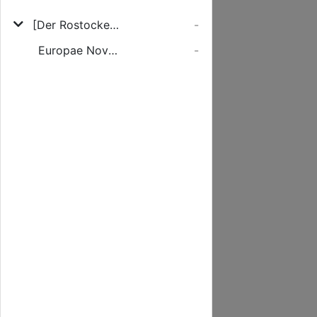
[Der Rostocker Große Atlas]
-
Europae Nova Descriptio
-