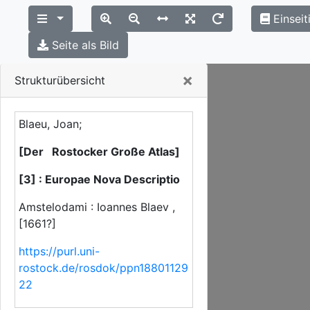
Einseit
Seite als Bild
Close
×
Strukturübersicht
Blaeu, Joan;
[Der Rostocker Große Atlas]
[3] : Europae Nova Descriptio
Amstelodami : Ioannes Blaev ,
[1661?]
https://purl.uni-
rostock.de/rosdok/ppn18801129
22