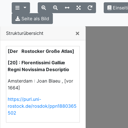
Einseit
Seite als Bild
Close
×
Strukturübersicht
[Der Rostocker Große Atlas]
[20] : Florentissimi Galliæ
Regni Novissima Descriptio
Amsterdam : Joan Blaeu , [vor
1664]
https://purl.uni-
rostock.de/rosdok/ppn1880365
502