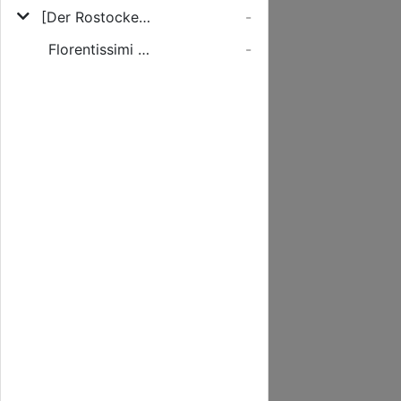
[Der Rostocker Große Atlas]
-
Florentissimi Galliæ Regni Novissima Descriptio
-