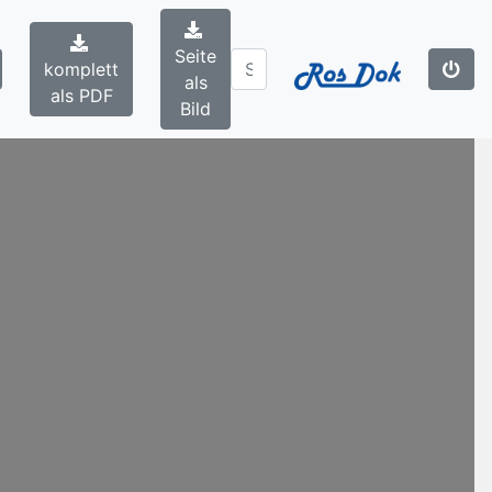
Seite
komplett
als
als PDF
Bild