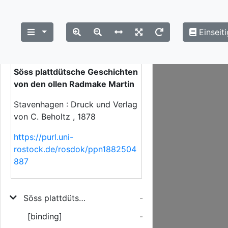
Einseiti
Close
×
Strukturübersicht
Söss plattdütsche Geschichten
von den ollen Radmake Martin
Stavenhagen : Druck und Verlag
von C. Beholtz , 1878
https://purl.uni-
rostock.de/rosdok/ppn1882504
887
Söss plattdütsche Geschichten von den ollen Radmake Martin
-
[binding]
-