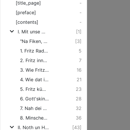
[title_page]
-
[preface]
-
[contents]
-
I. Mit unse Macht is nicks gedahn.
[1]
"Na Fiken, du putzst un wischst hüt Abend ümmetau, ...
[3]
1. Fritz Radmake sin Jungsjohren.
5
2. Fritz inne Fröm'm.
7
3. Wie Fritzen dat wiere gahn ded in dei Fröm'm.
16
4. Wie dat in Meierhof hergahn wier.
21
5. Fritz kümmt tau Hus.
23
6. Gott'skinne sewen annes as Weltkinne.
28
7. Nah dei Hochtied.
32
8. Minschenweg' un Gottsweg.
36
II. Noth un Hülp.
[43]