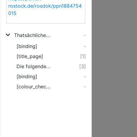
rostock.de/rosdok/ppn1884754
015
Thatsächliches aus dem Treiben der Widertäufer in Mecklenburg
-
[binding]
-
[title_page]
[1]
Die folgenden Bemerkungen gründen sich auf lauter conkrete Erlebnisse. ...
[3]
[binding]
-
[colour_checker]
-