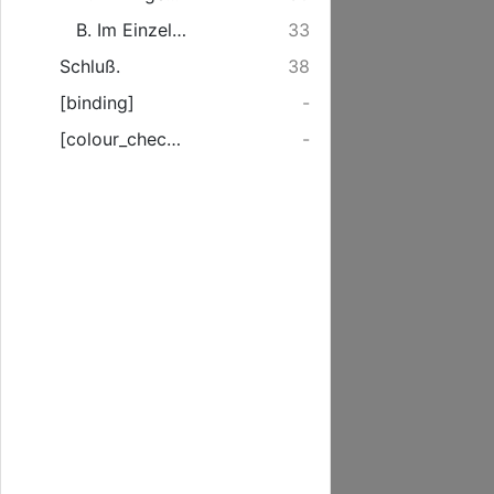
B. Im Einzelnen.
33
Schluß.
38
[binding]
-
[colour_checker]
-