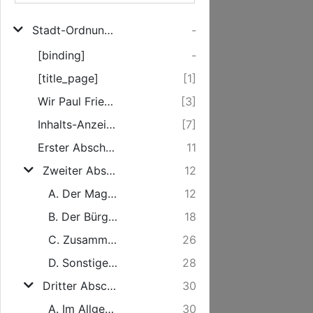
Stadt-Ordnung für Tessin
-
[binding]
-
[title_page]
[1]
Wir Paul Friederich [...]
[3]
Inhalts-Anzeige.
[7]
Erster Abschnitt. Bestandtheile und Verhältnisse der Einwohner.
11
Zweiter Abschnitt. Verwaltende Behörde des Magistrats und die derselben beigeordneten Personen.
12
A. Der Magistrat.
12
B. Der Bürgerausschuß.
18
C. Zusammenwirken des Magistrats und des Bürgerausschusses.
26
D. Sonstige Stadtämter.
28
Dritter Abschnitt. Verwaltung der Commüne und deren Vermögens.
30
A. Im Allgemeinen.
30