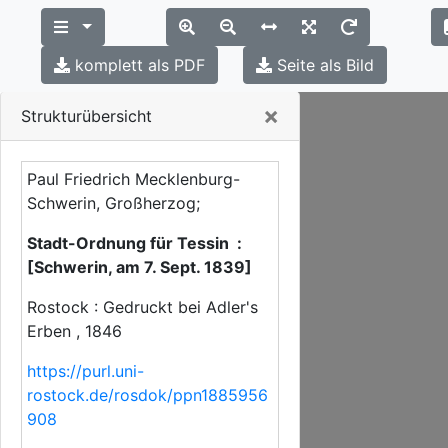
komplett als PDF
Seite als Bild
Close
×
Strukturübersicht
Paul Friedrich Mecklenburg-
Schwerin, Großherzog;
Stadt-Ordnung für Tessin :
[Schwerin, am 7. Sept. 1839]
Rostock : Gedruckt bei Adler's
Erben , 1846
https://purl.uni-
rostock.de/rosdok/ppn1885956
908