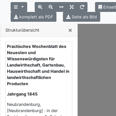
Einsei
komplett als PDF
Seite als Bild
Close
×
Strukturübersicht
Practisches Wochenblatt des
Neuesten und
Wissenswürdigsten für
Landwirthschaft, Gartenbau,
Hauswirthschaft und Handel in
landwirthschaftlichen
Producten
Jahrgang 1845
Neubrandenburg,
[Neubrandenburg] : in der