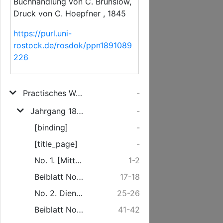
Buchhandlung von C. Brünslow,
Druck von C. Hoepfner , 1845
https://purl.uni-
rostock.de/rosdok/ppn1891089
226
Practisches Wochenblatt des Neuesten und Wissenswürdigsten für Landwirthschaft, Gartenbau, Hauswirthschaft und Handel in landwirthschaftlichen Producten
-
Jahrgang 1845
-
[binding]
-
[title_page]
-
No. 1. [Mittwoch] den 1. Januar.
1-2
Beiblatt No. 1. Freitag den 3. Januar.
17-18
No. 2. Dienstag den 7. Januar.
25-26
Beiblatt No. 2. Freitag den 10. Januar.
41-42