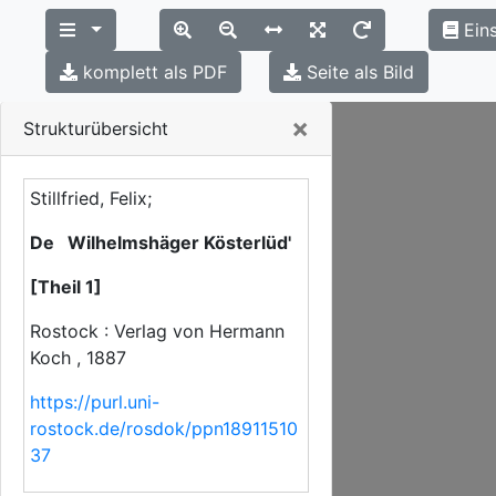
Eins
komplett als PDF
Seite als Bild
Close
×
Strukturübersicht
Stillfried, Felix;
De Wilhelmshäger Kösterlüd'
[Theil 1]
Rostock : Verlag von Hermann
Koch , 1887
https://purl.uni-
rostock.de/rosdok/ppn18911510
37