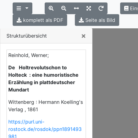
Ein
komplett als PDF
Seite als Bild
Close
×
Strukturübersicht
Reinhold, Werner;
De Holtrevolutschon to
Holteck : eine humoristische
Erzählung in plattdeutscher
Mundart
Wittenberg : Hermann Koelling's
Verlag , 1861
https://purl.uni-
rostock.de/rosdok/ppn1891493
981