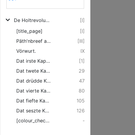
De Holtrevolutschon to Holteck
[I]
[title_page]
[I]
Päth'nbreef an miene leewen Frün'n ...
[III]
Vörwurt.
IX
Dat irste Kapitel.
[1]
Dat twete Kapitel.
29
Dat drüdde Kaptitel.
47
Dat vierte Kapitel.
80
Dat fiefte Kapitel.
105
Dat seszte Kapitel.
126
[colour_checker]
-