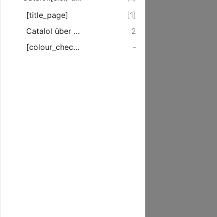
[title_page]
[1]
Catalol über Verschückte Musicalien.
2
[colour_checker]
-