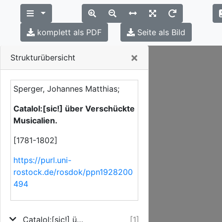
komplett als PDF
Seite als Bild
Close
×
Strukturübersicht
Sperger, Johannes Matthias;
Catalol:[sic!] über Verschückte
Musicalien.
[1781-1802]
https://purl.uni-
rostock.de/rosdok/ppn1928200
494
Catalol:[sic!] über Verschückte Musicalien.
[1]