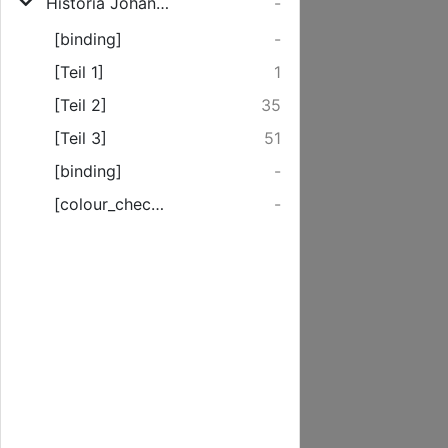
Historia Johannis Bantschowenn unde Hernn Hinrici van Haren
-
[binding]
-
[Teil 1]
1
[Teil 2]
35
[Teil 3]
51
[binding]
-
[colour_checker]
-