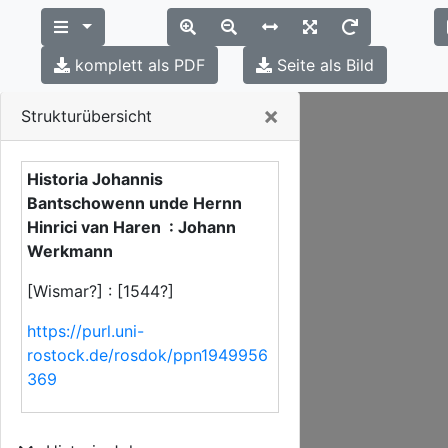
komplett als PDF
Seite als Bild
Close
×
Strukturübersicht
Historia Johannis
Bantschowenn unde Hernn
Hinrici van Haren : Johann
Werkmann
[Wismar?] : [1544?]
https://purl.uni-
rostock.de/rosdok/ppn1949956
369