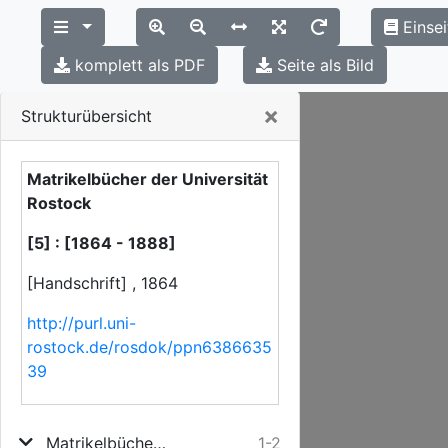
Einsei
komplett als PDF
Seite als Bild
Close
×
Strukturübersicht
Matrikelbücher der Universität
Rostock
[5] : [1864 - 1888]
[Handschrift] , 1864
http://purl.uni-
rostock.de/rosdok/ppn6386635
39
Matrikelbücher der Universität Rostock
1-2