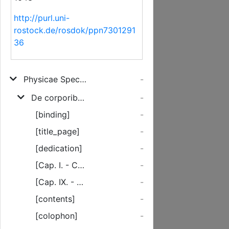
http://purl.uni-
rostock.de/rosdok/ppn7301291
36
Physicae Specialis Praecepta
-
De corporibus naturalibus simplicibus, eorumq[ue] Mixtione, & mixtionem consequentibus
-
[binding]
-
[title_page]
-
[dedication]
-
[Cap. I. - Cap. VIII.]
-
[Cap. IX. - Cap. XV.]
-
[contents]
-
[colophon]
-