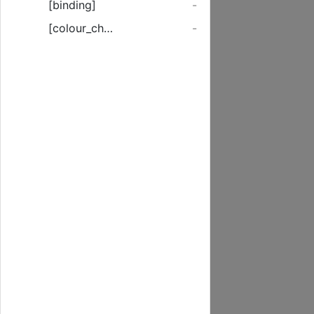
[binding]
-
[colour_checker]
-