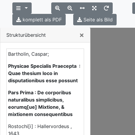
komplett als PDF
Seite als Bild
Close
×
Strukturübersicht
Bartholin, Caspar;
Physicae Specialis Praecepta :
Quae thesium loco in
disputationibus esse possunt
Pars Prima : De corporibus
naturalibus simplicibus,
eorumq[ue] Mixtione, &
mixtionem consequentibus
Rostochi[i] : Hallervordeus ,
1643