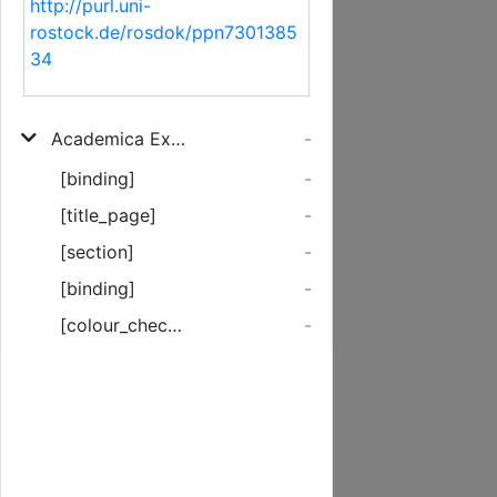
http://purl.uni-
rostock.de/rosdok/ppn7301385
34
Academica Exercitatio Continens De Demonstratione Scientifica, Officio Magistratus Civilis circa Sacra, Imaginationum Efficacia
-
[binding]
-
[title_page]
-
[section]
-
[binding]
-
[colour_checker]
-