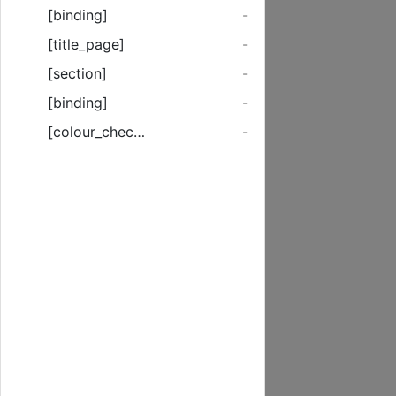
[binding]
-
[title_page]
-
[section]
-
[binding]
-
[colour_checker]
-