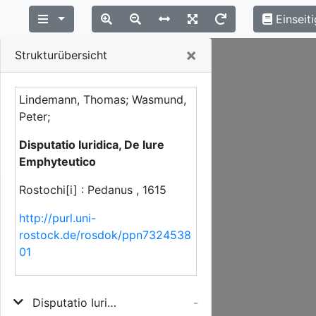
Einseiti
Close
×
Strukturübersicht
Lindemann, Thomas; Wasmund,
Peter;
Disputatio Iuridica, De Iure
Emphyteutico
Rostochi[i] : Pedanus , 1615
http://purl.uni-
rostock.de/rosdok/ppn7324538
01
Disputatio Iuridica, De Iure Emphyteutico
-