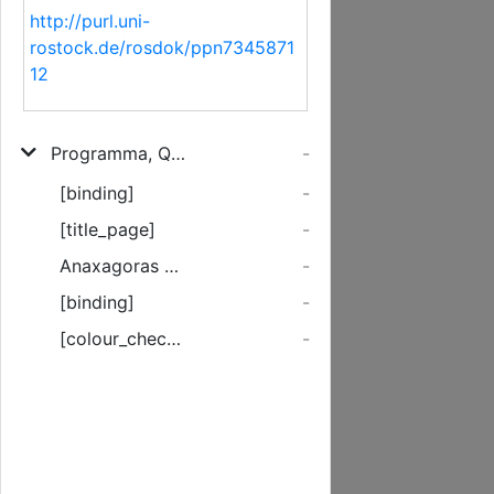
http://purl.uni-
rostock.de/rosdok/ppn7345871
12
Programma, Quo, Ad Sacrum Paschale, Et Festum Resurrectionis Jesu Christi De Mundo, Morte, & tota stygia cohorte triumphantis, sancte celebrandum, Studiosi iuvenes & Academici cives pie admonentur
-
[binding]
-
[title_page]
-
Anaxagoras philosophus insignis,...
-
[binding]
-
[colour_checker]
-