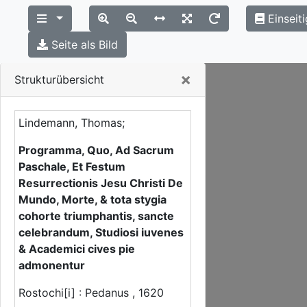
Einseit
Seite als Bild
Close
×
Strukturübersicht
Lindemann, Thomas;
Programma, Quo, Ad Sacrum
Paschale, Et Festum
Resurrectionis Jesu Christi De
Mundo, Morte, & tota stygia
cohorte triumphantis, sancte
celebrandum, Studiosi iuvenes
& Academici cives pie
admonentur
Rostochi[i] : Pedanus , 1620