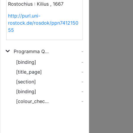
Rostochius : Kilius , 1667
http://purl.uni-
rostock.de/rosdok/ppn7412150
55
Programma Quo Facultatis Iuridicae Decanus, Jacobus Sebastian Lauremberg, Iuris D. Pandectarum Professor Ducalis, Consistorii Provincialis Assessor ... Ad Disputationem Inauguralem Qua Vir Consultissimus & Clarißimus Dn. Joannes Mitzel ... III. Octobris in Auditorio ...
-
[binding]
-
[title_page]
-
[section]
-
[binding]
-
[colour_checker]
-