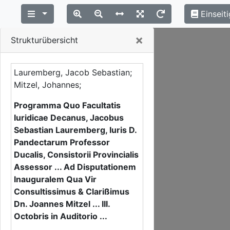
Einseiti
Close
×
Strukturübersicht
Lauremberg, Jacob Sebastian;
Mitzel, Johannes;
Programma Quo Facultatis
Iuridicae Decanus, Jacobus
Sebastian Lauremberg, Iuris D.
Pandectarum Professor
Ducalis, Consistorii Provincialis
Assessor ... Ad Disputationem
Inauguralem Qua Vir
Consultissimus & Clarißimus
Dn. Joannes Mitzel ... III.
Octobris in Auditorio ...