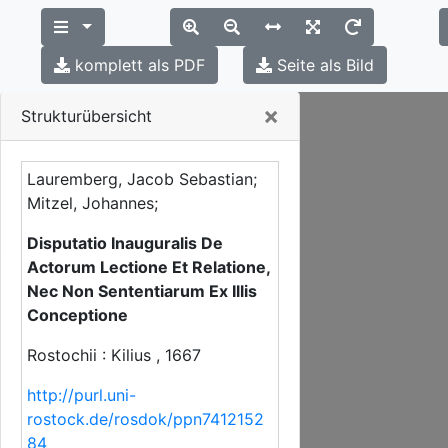
komplett als PDF
Seite als Bild
Close
×
Strukturübersicht
Lauremberg, Jacob Sebastian;
Mitzel, Johannes;
Disputatio Inauguralis De
Actorum Lectione Et Relatione,
Nec Non Sententiarum Ex Illis
Conceptione
Rostochii : Kilius , 1667
http://purl.uni-
rostock.de/rosdok/ppn7412152
84