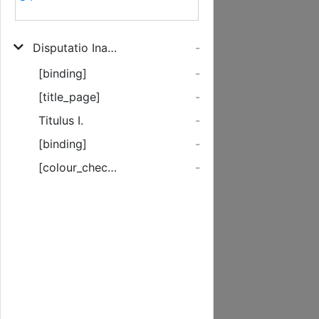
Disputatio Inauguralis De Actorum Lectione Et Relatione, Nec Non Sententiarum Ex Illis Conceptione
-
[binding]
-
[title_page]
-
Titulus I.
-
[binding]
-
[colour_checker]
-