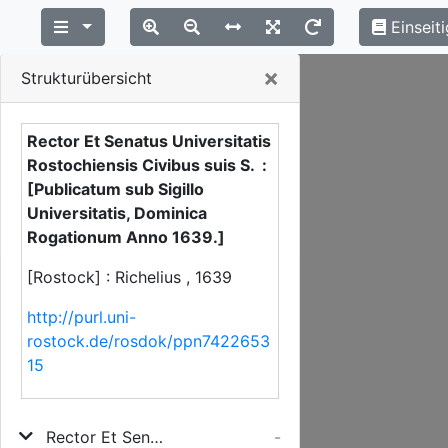
Einseiti
Close
×
Strukturübersicht
Rector Et Senatus Universitatis
Rostochiensis Civibus suis S. :
[Publicatum sub Sigillo
Universitatis, Dominica
Rogationum Anno 1639.]
[Rostock] : Richelius , 1639
http://purl.uni-
rostock.de/rosdok/ppn7422653
15
Rector Et Senatus Universitatis Rostochiensis Civibus suis S.
-