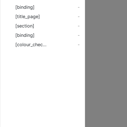
[binding]
-
[title_page]
-
[section]
-
[binding]
-
[colour_checker]
-