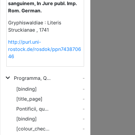
sanguinem, In Jure publ. Imp.
Rom. German.
Gryphiswaldiae : Literis
Struckianae , 1741
http://purl.uni-
rostock.de/rosdok/ppn7438706
46
Programma, Qvo ... Ad Inauguralem Dissertationem De Ecclesia Sangvinem Non Sitiente A ... Domino Siegfried Coeso Aeminga Mollena-Megapolitano .... Ad Diem XVIII. Aprilis A. O. R. MDCCXLI ... Invitat, Insimulqve de Influxu doctrinae: Ecclesia non sitit sanguinem, In Jure publ. Imp. Rom. German.
-
[binding]
-
[title_page]
-
Pontificii, quod vocant, juris ...
-
[binding]
-
[colour_checker]
-