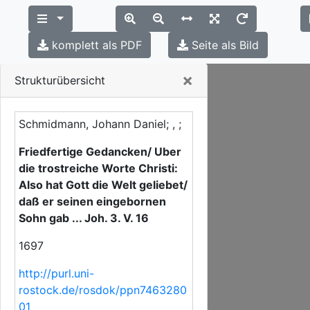
komplett als PDF
Seite als Bild
Close
×
Strukturübersicht
Schmidmann, Johann Daniel; , ;
Friedfertige Gedancken/ Uber
die trostreiche Worte Christi:
Also hat Gott die Welt geliebet/
daß er seinen eingebornen
Sohn gab ... Joh. 3. V. 16
1697
http://purl.uni-
rostock.de/rosdok/ppn7463280
01