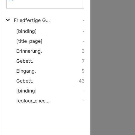
Friedfertige Gedancken/ Uber die trostreiche Worte Christi: Also hat Gott die Welt geliebet/ daß er seinen eingebornen Sohn gab ... Joh. 3. V. 16
-
[binding]
-
[title_page]
-
Erinnerung.
3
Gebett.
7
Eingang.
9
Gebett.
43
[binding]
-
[colour_checker]
-