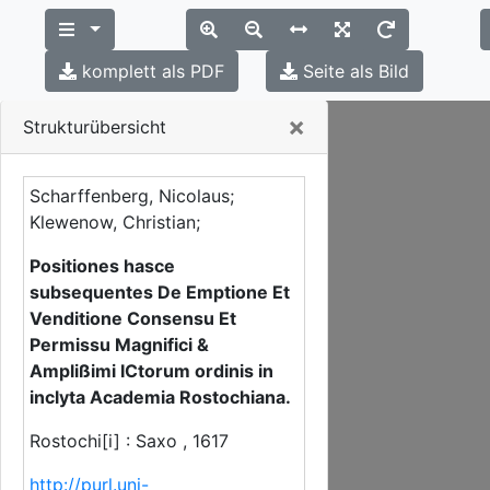
komplett als PDF
Seite als Bild
Close
×
Strukturübersicht
Scharffenberg, Nicolaus;
Klewenow, Christian;
Positiones hasce
subsequentes De Emptione Et
Venditione Consensu Et
Permissu Magnifici &
Amplißimi ICtorum ordinis in
inclyta Academia Rostochiana.
Rostochi[i] : Saxo , 1617
http://purl.uni-