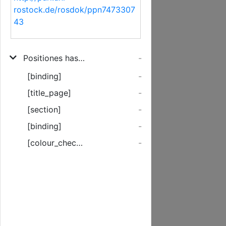
rostock.de/rosdok/ppn7473307
43
Positiones hasce subsequentes De Emptione Et Venditione Consensu Et Permissu Magnifici & Amplißimi ICtorum ordinis in inclyta Academia Rostochiana.
-
[binding]
-
[title_page]
-
[section]
-
[binding]
-
[colour_checker]
-