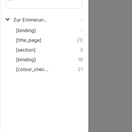
Zur Erinnerung an den Vicelandmarschall von Dewitz auf Cölpin
-
[binding]
-
[title_page]
[1]
[section]
3
[binding]
19
[colour_checker]
21