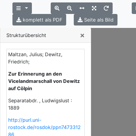
komplett als PDF
Seite als Bild
Close
×
Strukturübersicht
Maltzan, Julius; Dewitz,
Friedrich;
Zur Erinnerung an den
Vicelandmarschall von Dewitz
auf Cölpin
Separatabdr. , Ludwigslust :
1889
http://purl.uni-
rostock.de/rosdok/ppn7473312
86