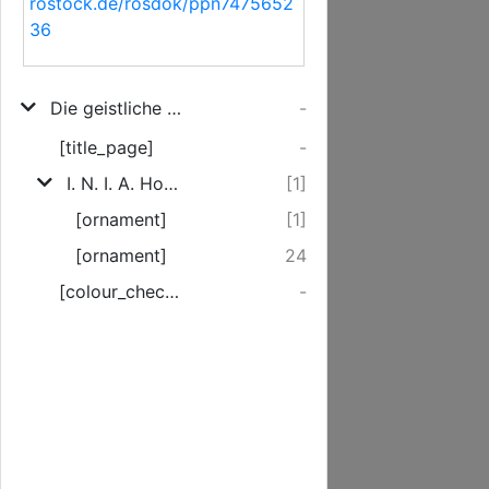
rostock.de/rosdok/ppn7475652
36
Die geistliche Vermählung des Heilandes mit einer gläubigen Seelen, wurde als der ... Hr. Peter Anton Frey-Herr von Gülich, Königlich-Schwedischer Kammer-Herr, und Erbherr von Willerswalde im Pommerschen, mit der ... Frl. Margar. Lucia von Dribergen, des ... Hrn. Kammer-Junckers Hrn. Carl Friederich v. Driberg Erbherrn von Sprentz ... Eheleiblichen Fräulein Tochter, auf dem hochadelichen Hofe zu Sprentz ehelich zusammen gegeben wurde, den 22ten Nov. 1748 in einer Trau-Rede über Zephan III, 16. 17. vorgestellet, und hernach zum Druck übergeben, von Johann Jacob Dürfeld, Past. zu Hohen-Sprentz
-
[title_page]
-
I. N. I. A. Hochwohlgebohrne! Denen angehenden Eheleuten pfleget man an ihrem Hochzeitlichen Ehrentage, ...
[1]
[ornament]
[1]
[ornament]
24
[colour_checker]
-