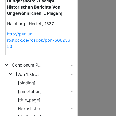
Hungersnoth: Zusampt
Historischen Berichte Von
Ungewöhnlichen ... Plagen]
Hamburg : Hertel , 1637
http://purl.uni-
rostock.de/rosdok/ppn7566256
53
Concionum Poenitentialium De Tempore Dodecas. Oder Zwölff Zeit BußPredigten
-
[Von 1. Grossen schädlichen und verdeblichen Kriegen: 2. Hifftigen und hefftigen Pestilentzen und Sterben: 3. Unleidlichen und schweren Thewrungen un[d] Hungersnoth: Zusampt Historischen Berichte Von Ungewöhnlichen ... Plagen]
-
[binding]
-
[annotation]
-
[title_page]
-
Hexastichon Ad Pium Lectorem.
-