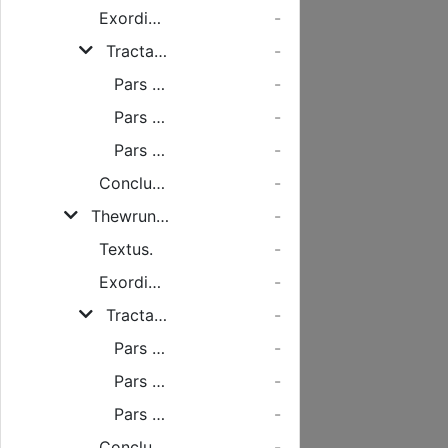
Exordium.
-
Tractationis.
-
Pars Prima.
-
Pars Secunda.
-
Pars Tertia.
-
Conclusio.
-
Thewrungs- und HungerPredigt: Von Unleidlichen und schwären Thewrungen und Hungersnoth.
-
Textus.
-
Exordium.
-
Tractationis.
-
Pars Prima.
-
Pars Secunda.
-
Pars Tertia.
-
Conclusio.
-