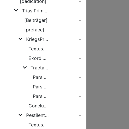
[dedication]
-
Trias Prima. Oder Erste Drey Zeit Buß-Predigten.
-
[Beiträger]
-
[preface]
-
KriegsPredigt: Von Grossen schädlichen und verderblichen Kriegen.
-
Textus.
-
Exordium.
-
Tractationis.
-
Pars Prima.
-
Pars Secunda.
-
Pars Tertia.
-
Conclusio.
-
Pestilentz und SterbePredigt: Von Gifftigen und hefftigen Pestilentzen und Sterben.
-
Textus.
-