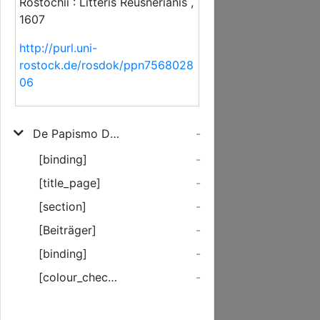
Rostochii : Litteris Reusnerianis ,
1607
http://purl.uni-
rostock.de/rosdok/ppn7568028
06
De Papismo Disputatio Anasceuastica Quinta. Continens praecipuos Romanae Synagogae errores refutatos, quos ea fovet in Loco De Peccato Originali Et Concupiscentia Reliqua Post Baptismum
-
[binding]
-
[title_page]
-
[section]
-
[Beiträger]
-
[binding]
-
[colour_checker]
-