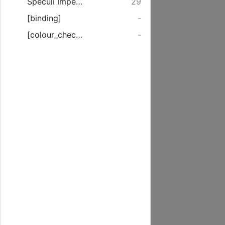
Speculi Imperii Romani Verteris Et Moderni ...
29
[binding]
-
[colour_checker]
-