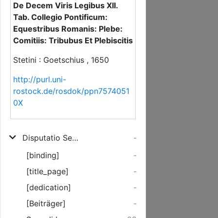
De Decem Viris Legibus XII.
Tab. Collegio Pontificum:
Equestribus Romanis: Plebe:
Comitiis: Tribubus Et Plebiscitis
Stetini : Goetschius , 1650
http://purl.uni-
rostock.de/rosdok/ppn7574051
0X
Disputatio Secunda, Speculi Imperii Romani Veteris Et Moderni Ex l. 2. ff. de O. I. ad modernum usq[ue] Imperii statum, & formam continuati De Decem Viris Legibus XII. Tab. Collegio Pontificum: Equestribus Romanis: Plebe: Comitiis: Tribubus Et Plebiscitis
-
[binding]
-
[title_page]
-
[dedication]
-
[Beiträger]
-