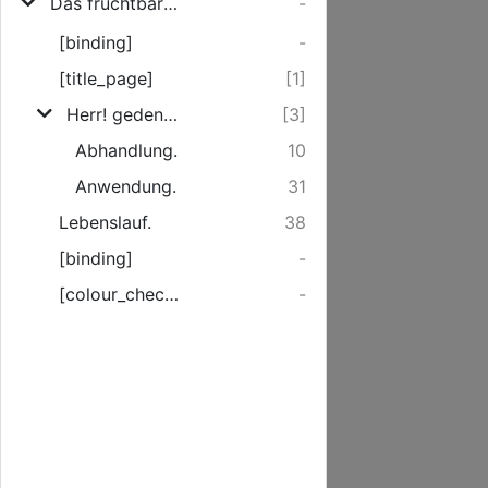
Das fruchtbare Gedächtnis verewigter Lehrer bey ihren Zuhörern
-
[binding]
-
[title_page]
[1]
Herr! gedenke unserer nach der Gnade, die du deinem Volke verheissen hast ; ... [Gedaechtnis-Predigt]
[3]
Abhandlung.
10
Anwendung.
31
Lebenslauf.
38
[binding]
-
[colour_checker]
-