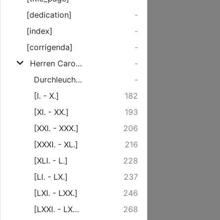
[dedication]
-
[index]
-
[corrigenda]
-
Herren Caroli Drelincourts Beantwortung auf deß Hr. Landgraffen von Hessen Schreiben.
-
Durchleuchtiger/ Hochgebohrner Fürst und Herr. Von der zeit an/ ...
-
[I. - X.]
182
[XI. - XX.]
193
[XXI. - XXX.]
206
[XXXI. - XL.]
216
[XLI. - L.]
228
[LI. - LX.]
237
[LXI. - LXX.]
246
[LXXI. - LXXX.]
268