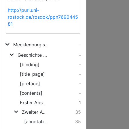
http://purl.uni-
rostock.de/rosdok/ppn7690445
81
Mecklenburgische Geschichte in Einzeldarstellungen
-
Geschichte Mecklenburgs vom Tode Niclots bis zur Schlacht bei Bornhöved
-
[binding]
-
[title_page]
-
[preface]
-
[contents]
-
Erster Abschnitt. Unterwerfung Mecklenburgs durch Heinrich den Löwen.
1
Zweiter Abschnitt. Das Wendenland von der Wiedereinsetzung bis zum Tode Pribislavs (1167-1168). [1167-1178]
35
[annotation]
35