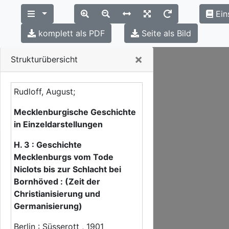
Ein
komplett als PDF
Seite als Bild
Close
×
Strukturübersicht
Rudloff, August;
Mecklenburgische Geschichte
in Einzeldarstellungen
H. 3 : Geschichte
Mecklenburgs vom Tode
Niclots bis zur Schlacht bei
Bornhöved : (Zeit der
Christianisierung und
Germanisierung)
Berlin : Süsserott , 1901