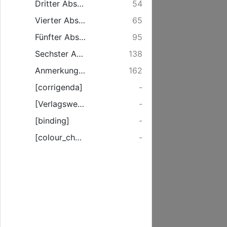
Dritter Abschnitt. Die Anfänge der mecklenburgischen Kirche.
54
Vierter Abschnitt. Loslösung Mecklenburgs aus dem Herzogtum Sachsen und Beginn der dänischen Herrschaft.
65
Fünfter Abschnitt. Mecklenburg in der Zeit der deutschen Gegenkönige und unter der Herrschaft Waldemars.
95
Sechster Abschnitt. Befreiung Mecklenburgs von der dänischen Herrschaft.
138
Anmerkungen.
162
[corrigenda]
-
[Verlagswerbung]
-
[binding]
-
[colour_checker]
-