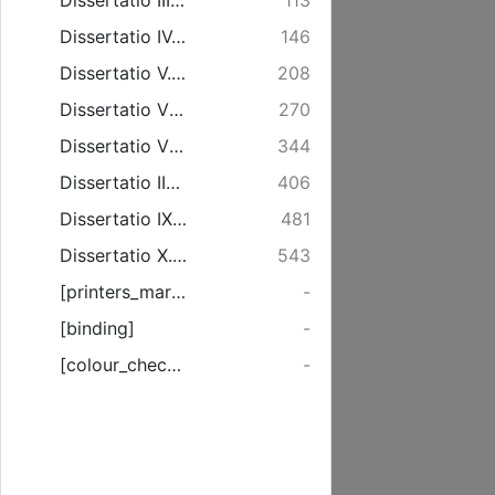
Dissertatio III. De Republica Ejusque Speciebus.
113
Dissertatio IV. De Causis Conservantibus Rempublicam, Ac praecipue de Institutione Optimo optimae reipubl. fundamento.
146
Dissertatio V. De Virtutibus Rerumpublicarum.
208
Dissertatio VI. De Legibus.
270
Dissertatio VII. De Magistratu.
344
Dissertatio IIX. De Potentia Reipublicae.
406
Dissertatio IX. De Caussis Corrumpentibus Rerumpublicarum.
481
Dissertatio X. De Bello.
543
[printers_mark]
-
[binding]
-
[colour_checker]
-