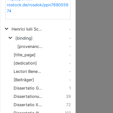
rostock.de/rosdok/ppn7690559
74
Henrici Iulii Scheurl Helmstadiensis-Brunsvigii Opt. art. Magistri Dissertationum Politicarum Decas
-
[binding]
-
[provenance]
-
[title_page]
-
[dedication]
-
Lectori Benevolo S.
-
[Beiträger]
-
Dissertatio Generalis, De Studii Sapientiae Dignitate Ac Praestantia.
1
Dissertationum Politicarum Prima De Natura Politicae Ac Reipublicae Causis.
39
Dissertatio II. De Objecto Politicae Seu Civitate, Ejusque Partibus.
72