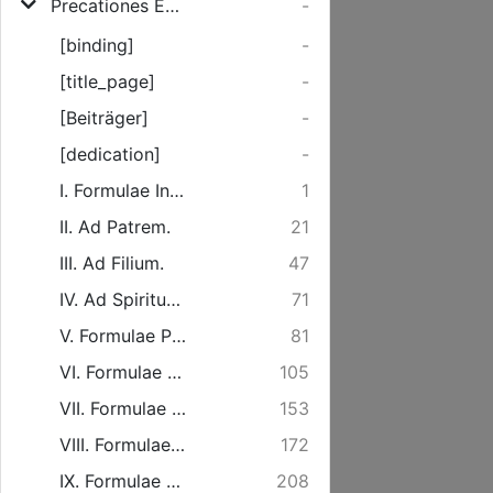
Precationes Ex Veteribus Orthodoxis Doctoribus
-
[binding]
-
[title_page]
-
[Beiträger]
-
[dedication]
-
I. Formulae In Vocandi Sanctam Trinitatem.
1
II. Ad Patrem.
21
III. Ad Filium.
47
IV. Ad Spiritum Sanctum.
71
V. Formulae Precandi Ex Meditatione Nativitatis Christi.
81
VI. Formulae Precandi Ex Meditatione passionis Christi, filii Dei viventis.
105
VII. Formulae Precandi Ex Meditatione resurrectionis & ascensionis in coelum Filii Dei viventis.
153
VIII. Formulae Precandi Poenitentiam agentium.
172
IX. Formulae Precandi Accendentium ad sacram Synaxin.
208