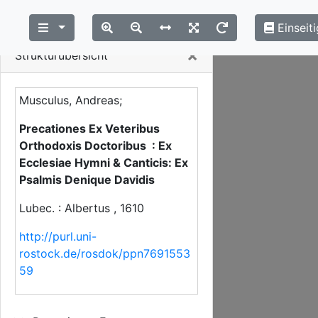
Einseiti
Close
×
Strukturübersicht
Musculus, Andreas;
Precationes Ex Veteribus
Orthodoxis Doctoribus : Ex
Ecclesiae Hymni & Canticis: Ex
Psalmis Denique Davidis
Lubec. : Albertus , 1610
http://purl.uni-
rostock.de/rosdok/ppn7691553
59