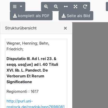
komplett als PDF
Seite als Bild
Close
×
Strukturübersicht
Wegner, Henning; Behn,
Friedrich;
Disputatio III. Ad l. rei 23. &
seqq. usq[ue] ad l. 40 Tituli
XVI. lib. L. Pandect. De
Verborum Et Rerum
Significatione
Regiomonti : 1617
http://purl.uni-
rostock.de/rosdok/ppn7698081