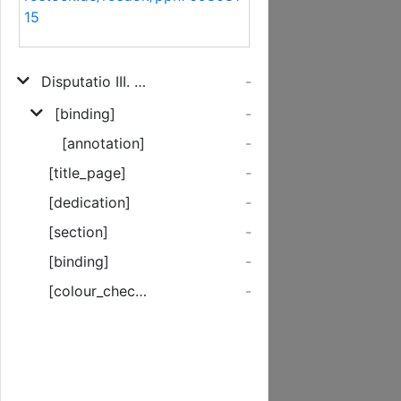
15
Disputatio III. Ad l. rei 23. & seqq. usq[ue] ad l. 40 Tituli XVI. lib. L. Pandect. De Verborum Et Rerum Significatione
-
[binding]
-
[annotation]
-
[title_page]
-
[dedication]
-
[section]
-
[binding]
-
[colour_checker]
-