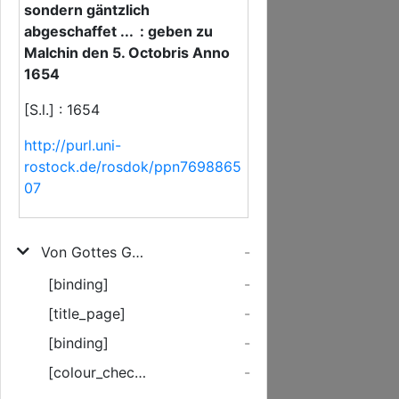
sondern gäntzlich
abgeschaffet ... : geben zu
Malchin den 5. Octobris Anno
1654
[S.l.] : 1654
http://purl.uni-
rostock.de/rosdok/ppn7698865
07
Von Gottes Gnaden Wir Adolph Friedrich und Gustaff Adolph/ Gevättere Hertzogen zu Mecklenburg ... Fügen allen ... hiemit zu wissen; Ob Wir zwar ... der in vorigen nechsten Jahren angelegter modus Contribuendi des Kopffgeldes/ auff das eine Jahr nur und nicht weiter gebrauchet/ sondern gäntzlich abgeschaffet ...
-
[binding]
-
[title_page]
-
[binding]
-
[colour_checker]
-