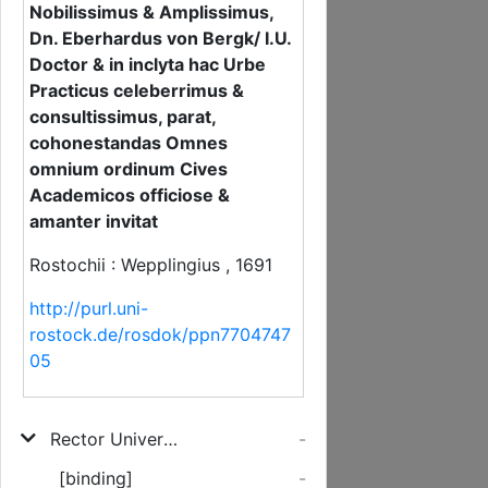
Nobilissimus & Amplissimus,
Dn. Eberhardus von Bergk/ I.U.
Doctor & in inclyta hac Urbe
Practicus celeberrimus &
consultissimus, parat,
cohonestandas Omnes
omnium ordinum Cives
Academicos officiose &
amanter invitat
Rostochii : Wepplingius , 1691
http://purl.uni-
rostock.de/rosdok/ppn7704747
05
Rector Universitatis Rostochiensis Joannes Fechtius, SS. Theol. D. Eiusdemq[ue] Prof P. & Districtus Rostochiensis Superintendens, Ad Exequias, Quas Foeminae omnibus virtutum ornamentis Nobilissimae Annae Meieriae, Maritus moestissimus, Vir Nobilissimus & Amplissimus, Dn. Eberhardus von Bergk/ I.U. Doctor & in inclyta hac Urbe Practicus celeberrimus & consultissimus, parat, cohonestandas Omnes omnium ordinum Cives Academicos officiose & amanter invitat
-
[binding]
-