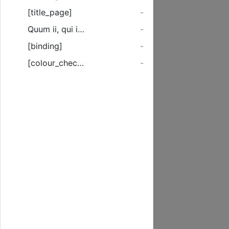
[title_page]
-
Quum ii, qui in hac ...
-
[binding]
-
[colour_checker]
-