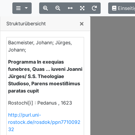
Einseiti
Close
×
Strukturübersicht
Bacmeister, Johann; Jürges,
Johann;
Programma In exequias
funebres, Quas ... iuveni Joanni
Jürges/ S.S. Theologiae
Studioso, Parens moestißimus
paratas cupit
Rostochi[i] : Pedanus , 1623
http://purl.uni-
rostock.de/rosdok/ppn7710092
32