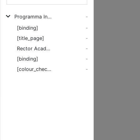
Programma In exequias funebres, Quas ... iuveni Joanni Jürges/ S.S. Theologiae Studioso, Parens moestißimus paratas cupit
-
[binding]
-
[title_page]
-
Rector Academiae Rostochiensis Joannes Bacmeisterus ...
-
[binding]
-
[colour_checker]
-