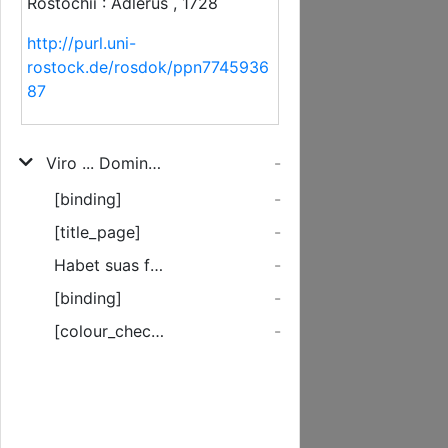
Rostochii : Adlerus , 1728
http://purl.uni-
rostock.de/rosdok/ppn7745936
87
Viro ... Domino Heinrico Jacobo Sivers, Lubecensi, Phil. Cand. Meritissimo & S. S. Theol. Cultori ... Decus Magisterii abs Ampliss. Facultate Philosophica Rostochiensi A. M. DCXXVIII. d. ex merito adipiscenti Amicum testaturus affectum, gratulatur
-
[binding]
-
[title_page]
-
Habet suas faces, habet ...
-
[binding]
-
[colour_checker]
-