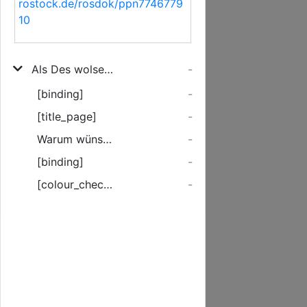
rostock.de/rosdok/ppn7746779
10
Als Des wolseel. Herrn Peter von Spreckelsen/ Hochfl. Mecklenb. Hauptmanns uff Wredenhagen/ Verblichener Cörper der Erden anvertrauet wurde /entwarff dieses Ein dem Spreckelschen Hause verbundener
-
[binding]
-
[title_page]
-
Warum wünscht man doch zu leben ...
-
[binding]
-
[colour_checker]
-