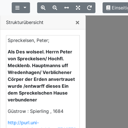
Einseiti
Close
×
Strukturübersicht
Spreckelsen, Peter;
Als Des wolseel. Herrn Peter
von Spreckelsen/ Hochfl.
Mecklenb. Hauptmanns uff
Wredenhagen/ Verblichener
Cörper der Erden anvertrauet
wurde /entwarff dieses Ein
dem Spreckelschen Hause
verbundener
Güstrow : Spierling , 1684
http://purl.uni-