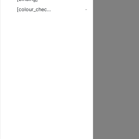
[colour_checker]
-