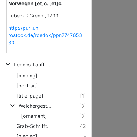
Norwegen [et]c. [et]c.
Lübeck : Green , 1733
http://purl.uni-
rostock.de/rosdok/ppn7747653
80
Lebens-Lauff und Personalien Des weiland Hochwürdigen wie auch Hoch-Wohlgebohrnen Herrn, Herrn Johann von Wickede, Erb-Herr auf grossen Steinrade, Thum-Dechant des hohen immediat-Stiffts zu Lübeck, wie auch Etats-Rath Ihro Königl. Majestät zu Dännemarck, Norwegen [et]c. [et]c.
-
[binding]
-
[portrait]
-
[title_page]
[1]
Welchergestalt die Familie derer von Wickede eine von den aeltesten Adelichen Familien im Roemischen Reich sey, ...
[3]
[ornament]
[3]
Grab-Schrifft.
42
[binding]
-